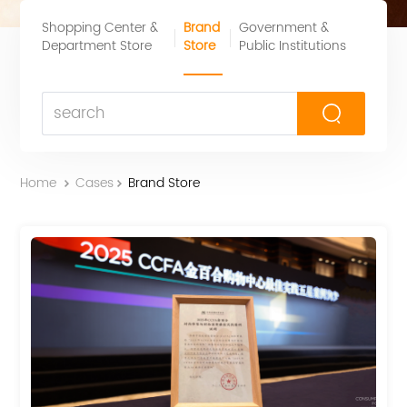
Shopping Center &
Brand
Government &
Department Store
Store
Public Institutions
Home
Cases
Brand Store