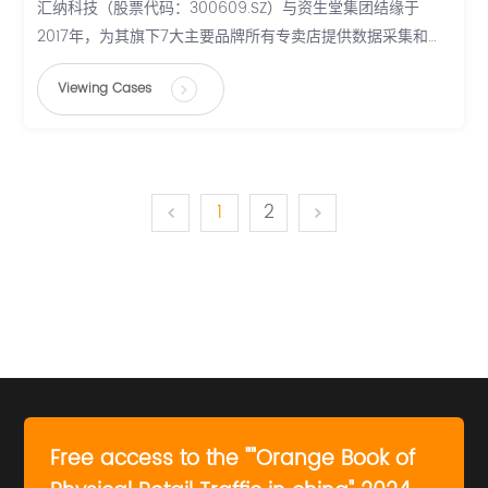
汇纳科技（股票代码：300609.SZ）与资生堂集团结缘于
2017年，为其旗下7大主要品牌所有专卖店提供数据采集和数
据分析服务，覆盖SHISEIDO、NARS、IPSA、THE GINZA、
Viewing Cases
EFFRCTIM 和LAURA MERCIER等多个品牌数百家门店。作为各
自领域具有代表性的企业，这次大规模的合作，不仅是双方多
角度、深层次的优势互补，也是双方在人工智能+大数据赋能
新零售领域的新探索。
1
2
Free access to the ""Orange Book of