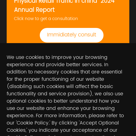
Physical Retail Traffic in china" 2024
Annual Report
Click now to get a consultation
Immidiately consult
We use cookies to improve your browsing
experience and provide better services. In
addition to necessary cookies that are essential
for the proper functioning of our website
(disabling such cookies will affect the basic
functionality and service provision), we also use
optional cookies to better understand how you
use our website and enhance your browsing
experience. For more information, please refer to
Follow the official account
our 'Cookie Policy.' By clicking 'Accept Optional
Cookies,' you indicate your acceptance of our
National toll-free service hotline / hotline