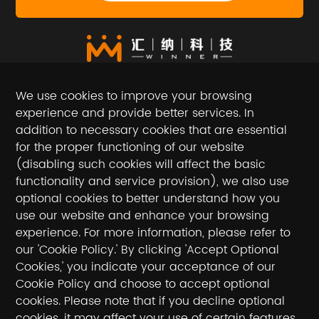
We use cookies to improve your browsing
experience and provide better services. In
addition to necessary cookies that are essential
for the proper functioning of our website
(disabling such cookies will affect the basic
Follow the official account
functionality and service provision), we also use
optional cookies to better understand how you
National toll-free service hotline / hotline
use our website and enhance your browsing
experience. For more information, please refer to
400-990-5050
our 'Cookie Policy.' By clicking 'Accept Optional
Cookies,' you indicate your acceptance of our
E-mail：sales@winnerinf.com
Cookie Policy and choose to accept optional
cookies. Please note that if you decline optional
Friendly Links：
cookies, it may affect your use of certain features