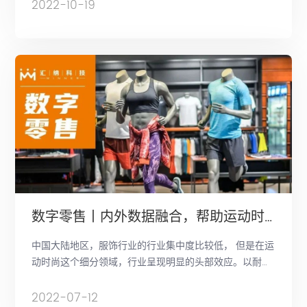
企业的一大难题。
2022-10-19
数字零售丨内外数据融合，帮助运动时尚品牌在市场缝隙中寻找增长机会
中国大陆地区，服饰行业的行业集中度比较低， 但是在运
动时尚这个细分领域，行业呈现明显的头部效应。以耐
克、阿迪达斯为首的国际品牌，加上以安踏、李宁、特
步、361°为代表的国内品牌，在中国大陆地区累计门店数
2022-07-12