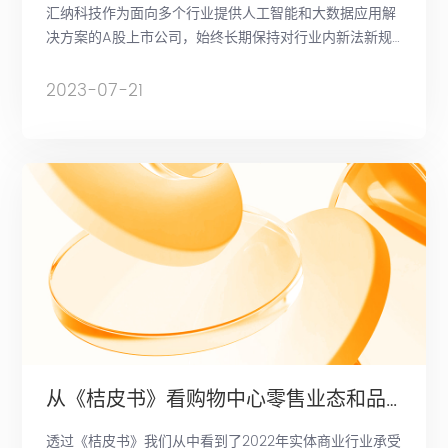
汇纳科技作为面向多个行业提供人工智能和大数据应用解
决方案的A股上市公司，始终长期保持对行业内新法新规
的动态跟踪，《暂行办法》发布后，我们在第一时间就行
业普遍关注的合规问题结合企业内部实践情况，在本次论
2023-07-21
坛上提供了汇纳视角下的解读与分析。
从《桔皮书》看购物中心零售业态和品牌变化
透过《桔皮书》我们从中看到了2022年实体商业行业承受