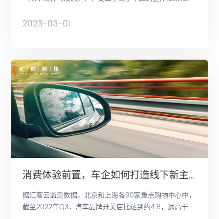
设目标。作为人工智能和大数据应用解决方案提供商，汇
纳科技积极探索技术与场景的融合边界，推进数字技术在
2023-03-01
赋能商业、政务、政法等领域的广泛深度应用，助力数字
中国建设。
消费体验前置，车企如何打造线下新主场
据汇客云监测数据，北京和上海各90家重点购物中心中，
截至2022年Q3，汽车品牌开关店比达到约4.8，远高于全
行业均值，在主流业态中排名最高，在大多业态进入谨慎