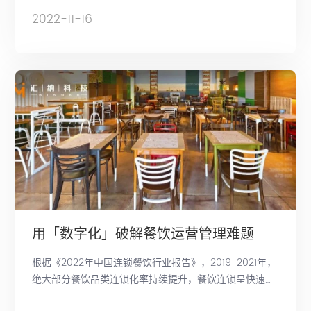
扩张甚至收缩的背景下，车企大踏步进入购物中心的步伐
2022-11-16
异军突起，北京和上海的渗透率分别达到约43%和54%。
用「数字化」破解餐饮运营管理难题
根据《2022年中国连锁餐饮行业报告》，2019-2021年，
绝大部分餐饮品类连锁化率持续提升，餐饮连锁呈快速发
展态势。连锁门店的运营管理，也成为越来越多连锁餐饮