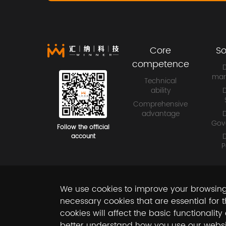
Core
So
competence
D
mar
Technical
D
ability
Comprehensive
D
advantage
Gov
Follow the official
D
account
P
We use cookies to improve your browsing 
necessary cookies that are essential for 
cookies will affect the basic functionalit
better understand how you use our webs