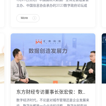
主办、中国信息协会承办的2023数字政府论坛成
功召开。论坛以数字政府建设全面引领驱动数字化
发展为指引，聚焦数字中国、网络强国、数字政府
More
建设一系列重大部署、重大举措和重要成果。论坛
上，《2023数字政府创新成果与实践案例》发
布，汇纳科技「12345城市运行市民感知平台」成
功入选。
东方财经专访董事长张宏俊：数据赋能 洞见未来
数字经济时代，不论是对城市管理还是企业发展来
说，数字化都是一个必谈的话题。 数字化转型战