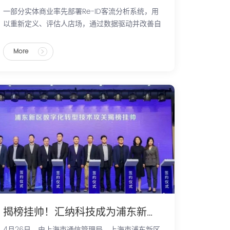
一部分实体商业率先部署Re-ID客流分析系统，用
以重新定义、评估人店场，通过数据驱动并改善自
身的经营策略。正如《汇客云中国实体商业客流桔
皮书》中所提到的“Re-ID可以记录顾客特征、顾客
More
游逛轨迹等数据。这些数据可以帮助购物中心更加
高效、精准地洞察顾客，在优化活动效果、调整品
牌布局、辅导品牌经营方面提供价值。
揭榜挂帅！汇纳科技成为浦东新区数字化转型技术攻关企业
4月26日，由上海市通信管理局、上海市浦东新区