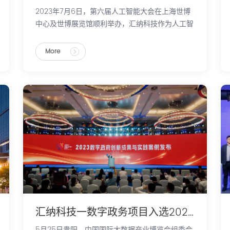
2023年7月6日，第六届人工智能大会在上海世博
中心及世博展览馆顺利举办，汇纳科技作为人工智
能和大数据应用方案提供商，以“实体商业、数字
底座”为基础，受邀参与本次大会。
More
汇纳科技一数字政务项目入选2023 数字政府创新成果与实践案例
5月25日贵阳，中国国际大数据产业博览会组委会